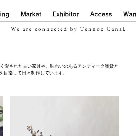
ing
Market
Exhibitor
Access
Wan
W e a r e c o n n e c t e d b y T e n n o z C a n a l.
す。長く愛された古い家具や、味わいのあるアンティーク雑貨と
を目指して日々制作しています。