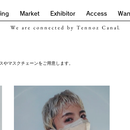
ing
Market
Exhibitor
Access
Wan
W e a r e c o n n e c t e d b y T e n n o z C a n a l.
スやマスクチェーンをご用意します。