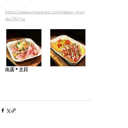
https://www.instagram.com/reber_mon
do/?hl=ja
出店＊土日