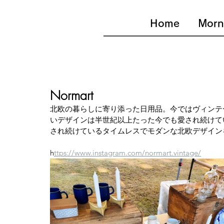
Home
Morn
Normart
北欧の暮らしに寄り添った日用品。今ではヴィンテ
いデザインは半世紀以上たった今でも愛され続けて
され続けているタイムレスでモダンな北欧デザイン
h
ttps://www.instagram.com/normart.vintage/