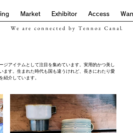
ing
Market
Exhibitor
Access
Wan
W e a r e c o n n e c t e d b y T e n n o z C a n a l.
ージアイテムとして注目を集めています。実用的かつ美し
います。生まれた時代も国も違うけれど、長きにわたり愛
を紹介しています。