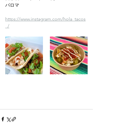
パロマ 
https://www.instagram.com/hola_tacos
_/