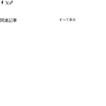
すべて表示
関連記事
sakino
n-no-knit