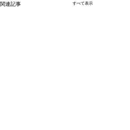
すべて表示
関連記事
UAMOU
コメント
Etrange petite p