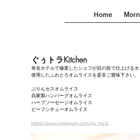
Home
Morn
ぐぅトラKitchen
有名ホテルで修業したシェフが目の前で仕上げるオ
使用したふわとろオムライスを是非ご賞味下さい。
ぷりんセスオムライス
自家製ハンバーグオムライス
ハーブソーセージオムライス 
ビーフシチューオムライス 
https://www.instagram.com/gu_tra.k/