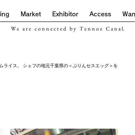
ing
Market
Exhibitor
Access
Wan
W e a r e c o n n e c t e d b y T e n n o z C a n a l.
ムライス。 シェフの地元千葉県の＜ぷりんセスエッグ＞を