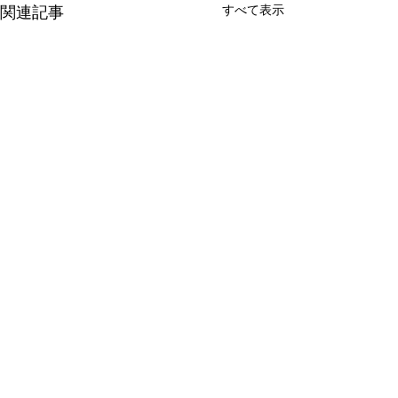
すべて表示
関連記事
iverle
コメント
L.i.F design