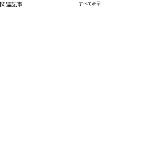
すべて表示
関連記事
shushi
コメント
ぱにぱにジュース