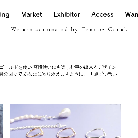
ing
Market
Exhibitor
Access
Wan
W e a r e c o n n e c t e d b y T e n n o z C a n a l.
ルバー、ゴールドを使い 普段使いにも楽しむ事の出来るデザイン
身の回りで あなたに寄り添えますように。 １点ずつ想い