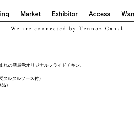
ing
Market
Exhibitor
Access
Wan
W e a r e c o n n e c t e d b y T e n n o z C a n a l.
まれの新感覚オリジナルフライドチキン。
自家製タルタルソース付）
単品）