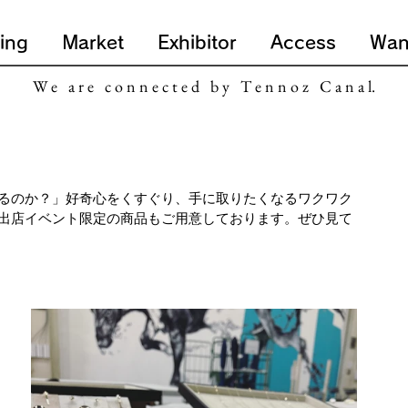
ing
Market
Exhibitor
Access
Wan
W e a r e c o n n e c t e d b y T e n n o z C a n a l.
るのか？」好奇心をくすぐり、手に取りたくなるワクワク
出店イベント限定の商品もご用意しております。ぜひ見て