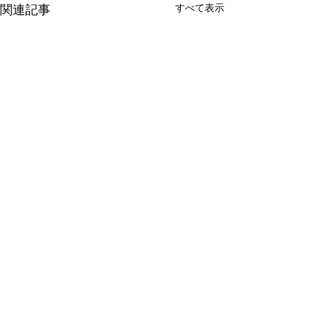
すべて表示
関連記事
コメント
ニューデジャヴ
imaginary Cajuen