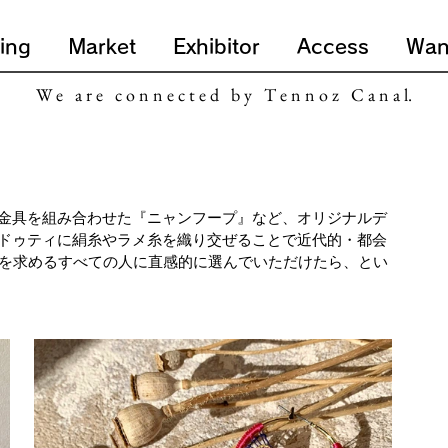
ing
Market
Exhibitor
Access
Wan
W e a r e c o n n e c t e d b y T e n n o z C a n a l.
金具を組み合わせた『ニャンフープ』など、オリジナルデ
ドゥティに絹糸やラメ糸を織り交ぜることで近代的・都会
"を求めるすべての人に直感的に選んでいただけたら、とい