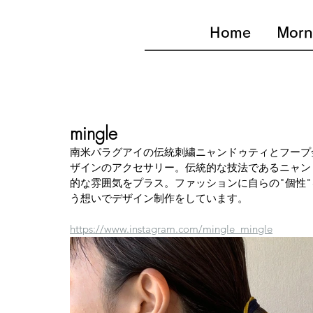
Home
Morn
mingle
南米パラグアイの伝統刺繍ニャンドゥティとフープ
ザインのアクセサリー。伝統的な技法であるニャン
的な雰囲気をプラス。ファッションに自らの"個性
う想いでデザイン制作をしています。
https://www.instagram.com/mingle_mingle