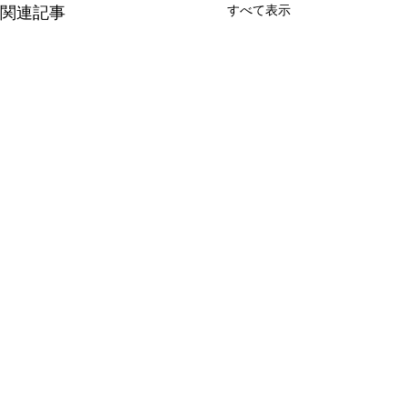
すべて表示
関連記事
shushi
コメント
ぱにぱにジュース