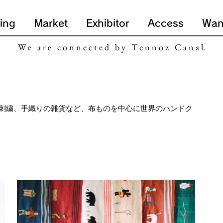
ing
Market
Exhibitor
Access
Wan
W e a r e c o n n e c t e d b y T e n n o z C a n a l.
刺繍、手織りの雑貨など、布ものを中心に世界のハンドク