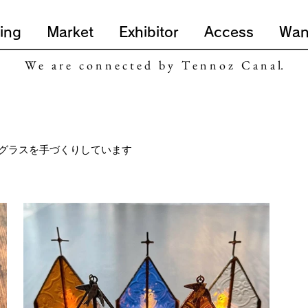
ing
Market
Exhibitor
Access
Wan
W e a r e c o n n e c t e d b y T e n n o z C a n a l.
グラスを手づくりしています