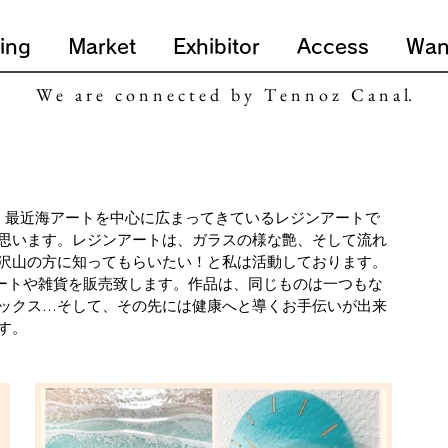
ing
Market
Exhibitor
Access
Wan
W e a r e c o n n e c t e d b y T e n n o z C a n a l.
です。最近海アートを中心に広まってきているレジンアートで
思います。レジンアートは、ガラスの様な艶、そして流れ
沢山の方に知ってもらいたい！と私は活動しております。
アートや雑貨を販売致します。作品は、同じものは一つもな
ックス…そして、その先には健康へと導くお手伝いが出来
す。