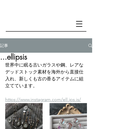
記事
...ellipsis
世界中に眠る古いガラスや鋼、レアな
デッドストック素材を海外から直接仕
入れ、新しくも古の香るアイテムに組
立てています。
https://www.instagram.com/ell.ips.is/