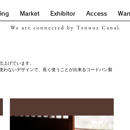
ing
Market
Exhibitor
Access
Wan
W e a r e c o n n e c t e d b y T e n n o z C a n a l.
仕上げています。
使わないデザインで、長く使うことが出来るコードバン製