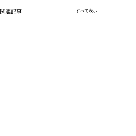
すべて表示
関連記事
shushi
コメント
ぱにぱにジュース