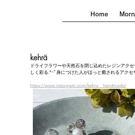
Home
Morn
kehrä
ドライフラワーや天然石を閉じ込めたレジンアクセ
しく彩る.*･ﾟ身につけた人がほっと癒されるアク
https://www.instagram.com/kehra__handmade/