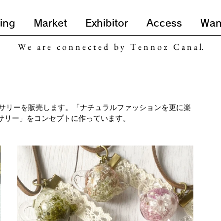
ing
Market
Exhibitor
Access
Wan
W e a r e c o n n e c t e d b y T e n n o z C a n a l.
サリーを販売します。「ナチュラルファッションを更に楽
セサリー」をコンセプトに作っています。