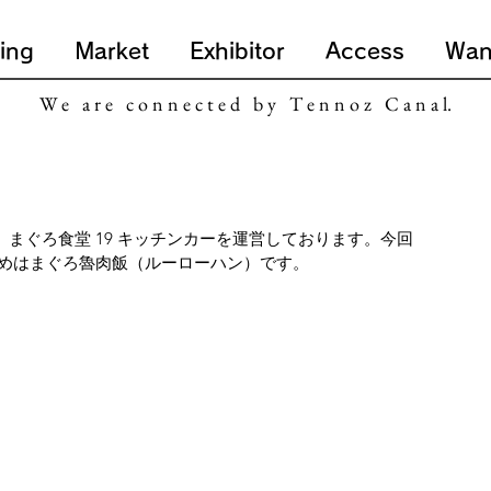
ing
Market
Exhibitor
Access
Wan
W e a r e c o n n e c t e d b y T e n n o z C a n a l.
、まぐろ食堂 19 キッチンカーを運営しております。今回
めはまぐろ魯肉飯（ルーローハン）です。