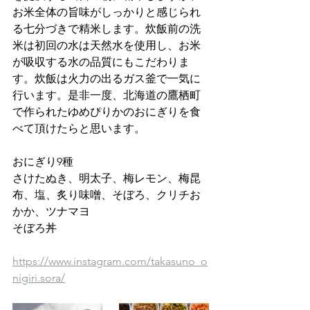
お米全体の旨味がしっかりと感じられ
る七分づきで精米します。炊飯前の洗
米は初回の水は天然水を使用し、お米
が吸収する水の品質にもこだわりま
す。炊飯は火力の出るガス釜で一気に
行います。是非一度、北海道の鷹栖町
で作られたゆめぴりかのおにぎりを食
べて頂けたらと思います。
おにぎり9種
さけたぬき、明太子、梅レモン、梅昆
布、塩、炙り味噌、そぼろ、クリチお
かか、ツナマヨ
そぼろ丼 
https://www.instagram.com/takasuno_o
nigiri.sora/