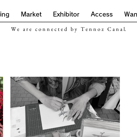
ing
Market
Exhibitor
Access
Wan
W e a r e c o n n e c t e d b y T e n n o z C a n a l.