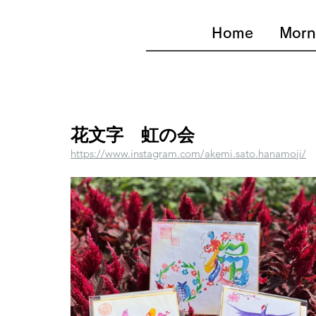
Home
Morn
花文字 虹の会
https://www.instagram.com/akemi.sato.hanamoji/