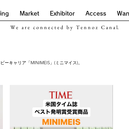
ing
Market
Exhibitor
Access
Wan
W e a r e c o n n e c t e d b y T e n n o z C a n a l.
キャリア「MINIMEIS」(ミニマイス)。